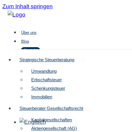
Zum Inhalt springen
Über uns
Blog
Kontakt
Strategische Steuergestaltung
Strategische Steuerberatung
Umwandlung
Umwandlung
Über uns
Erbschaftsteuer
Erbschaftsteuer
Blog
Schenkungsteuer
Schenkungsteuer
Kontakt
Immobilien
Immobilien
Steuerberater Gesellschaftsrecht
Steuerberater Gesellschaftsrecht
Kapitalgesellschaften
Kapitalgesellschaften
Aktiengesellschaft (AG)
Aktiengesellschaft (AG)