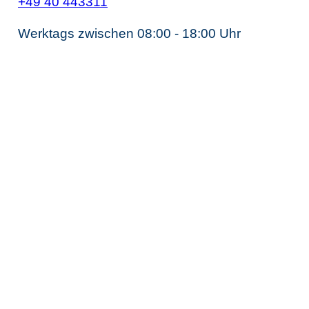
+49 40 443311
Werktags zwischen 08:00 - 18:00 Uhr
Unternehmens­steuerrecht
Steuerberater Gesellschaftsrecht
Steuerberater Kapitalgesellschaft
Steuerberater GmbH
Steuerberater Holding
Steuerberater AG
Grenzenlose Steuerberatung
Steuerberater internationales Steuerrecht
Steuerberatung europäisches Steuerrecht
Vermögens­optimierung