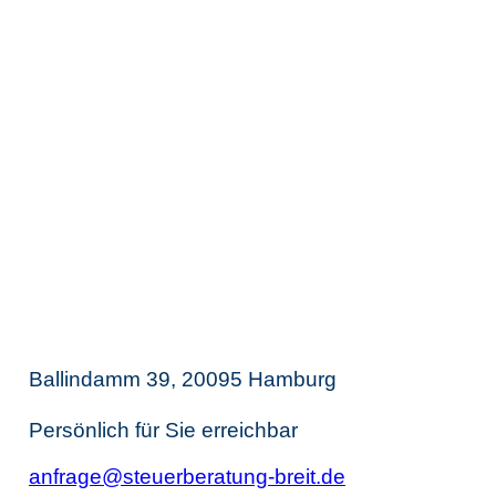
Zusammenarbeit können wir diese
Dienstleistungen jedoch an
langjährige, hochqualifizierte und voll
digitale Netzwerkpartner vermitteln.
Thomas Breit
Steuerberatung
Ballindamm 39, 20095 Hamburg
Persönlich für Sie erreichbar
anfrage@steuerberatung-breit.de