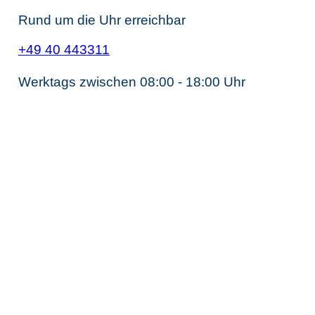
Rund um die Uhr erreichbar
+49 40 443311
Werktags zwischen 08:00 - 18:00 Uhr
Unternehmens­steuerrecht
Steuerberater Gesellschaftsrecht
Steuerberater Kapitalgesellschaft
Steuerberater GmbH
Steuerberater Holding
Steuerberater AG
Grenzenlose Steuerberatung
Steuerberater internationales Steuerrecht