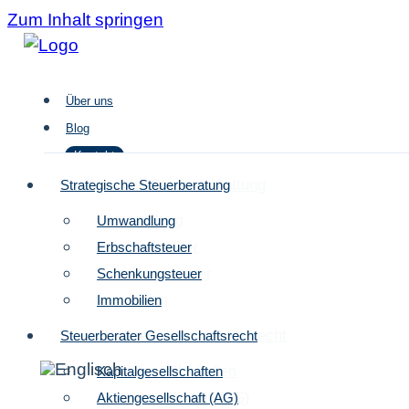
Zum Inhalt springen
Über uns
Blog
Kontakt
Strategische Steuergestaltung
Strategische Steuerberatung
Umwandlung
Umwandlung
Über uns
Erbschaftsteuer
Erbschaftsteuer
Blog
Schenkungsteuer
Schenkungsteuer
Kontakt
Immobilien
Immobilien
Steuerberater Gesellschaftsrecht
Steuerberater Gesellschaftsrecht
Kapitalgesellschaften
Kapitalgesellschaften
Aktiengesellschaft (AG)
Aktiengesellschaft (AG)