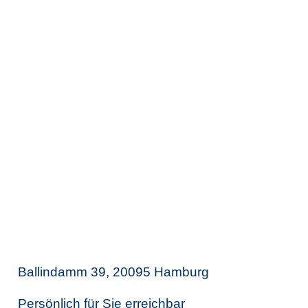
Wir bieten keine Finanz- und
Lohnbuchhaltung an. Im Falle einer
Zusammenarbeit können wir diese
Dienstleistungen jedoch an
langjährige, hochqualifizierte und voll
digitale Netzwerkpartner vermitteln.
Thomas Breit
Steuerberatung
Ballindamm 39, 20095 Hamburg
Persönlich für Sie erreichbar