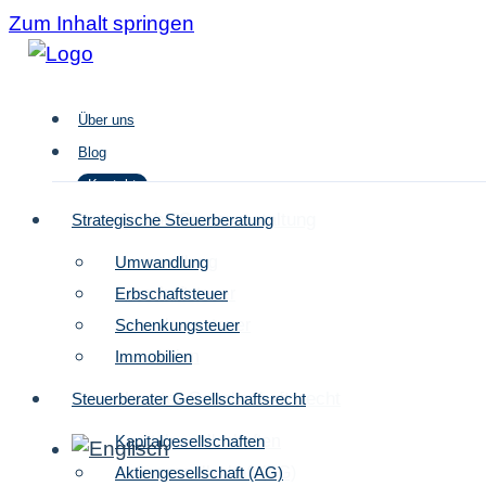
Zum Inhalt springen
Über uns
Blog
Kontakt
Strategische Steuergestaltung
Strategische Steuerberatung
Umwandlung
Umwandlung
Über uns
Erbschaftsteuer
Erbschaftsteuer
Blog
Schenkungsteuer
Schenkungsteuer
Kontakt
Immobilien
Immobilien
Steuerberater Gesellschaftsrecht
Steuerberater Gesellschaftsrecht
Kapitalgesellschaften
Kapitalgesellschaften
Aktiengesellschaft (AG)
Aktiengesellschaft (AG)