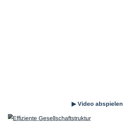
Genau aus diesem Grund wird zwischen
Steuer- und Handelsbilanz unterschieden. Die
Steuerbilanz wird an das Finanzamt
übermittelt
und deshalb wollen Sie Ihren
Gewinn so niedrig wie möglich halten. Die
Handelsbilanz
verwenden Sie für Ihre
internen Planungen
oder in
Verhandlungen
mit Banken.
Deshalb ist ihr Ziel immer die
Erhöhung des Gewinns und möglichst
gleichmäßige Kosten.
Sie wollen mehr über das Thema erfahren?
Klicken Sie einfach auf Play!