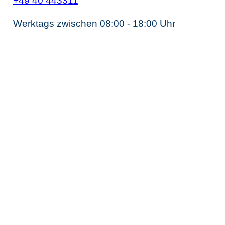
+49 40 443311
Werktags zwischen 08:00 - 18:00 Uhr
Unternehmens­steuerrecht
Steuerberater Gesellschaftsrecht
Steuerberater Kapitalgesellschaft
Steuerberater GmbH
Steuerberater Holding
Steuerberater AG
Grenzenlose Steuerberatung
Steuerberater internationales Steuerrecht
Steuerberatung europäisches Steuerrecht
Vermögens­optimierung