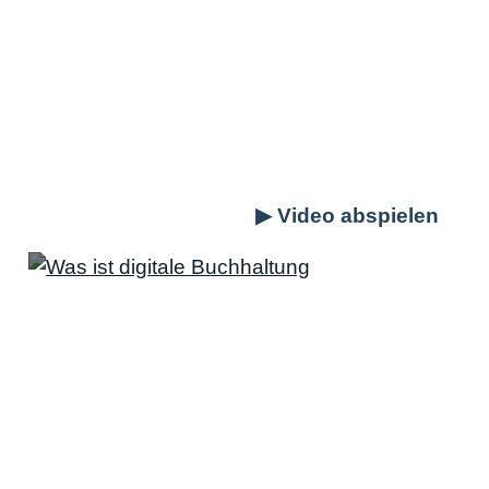
kostengünstig mit installieren können. Das
bedeutet für Sie:
mehr Rechtssicherheit
.
Falls Sie gerne mehr über die digitale
Buchhaltung erfahren möchten, können Sie
sich gerne mein Video dazu ansehen, oder
mich in meiner Kanzlei besuchen. Für
Ersteres klicken Sie einfach auf Play.
Interesse? Kontaktieren Sie mich
via Telefon oder Mail
Falls Sie gerne mehr über die digitale
Buchhaltung und Ihre Möglichkeiten dadurch
erfahren wollen, würde ich mich über Ihren