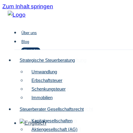
Zum Inhalt springen
Über uns
Blog
Kontakt
Strategische Steuergestaltung
Strategische Steuerberatung
Umwandlung
Umwandlung
Über uns
Erbschaftsteuer
Erbschaftsteuer
Blog
Schenkungsteuer
Schenkungsteuer
Kontakt
Immobilien
Immobilien
Steuerberater Gesellschaftsrecht
Steuerberater Gesellschaftsrecht
Kapitalgesellschaften
Kapitalgesellschaften
Aktiengesellschaft (AG)
Aktiengesellschaft (AG)