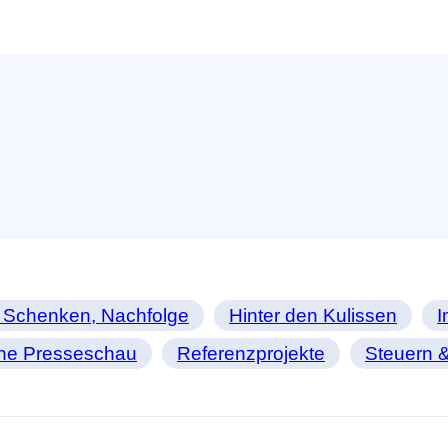
 Schenken, Nachfolge
Hinter den Kulissen
I
ine Presseschau
Referenzprojekte
Steuern &