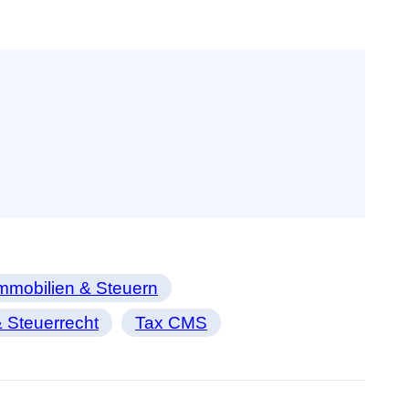
mmobilien & Steuern
 Steuerrecht
Tax CMS