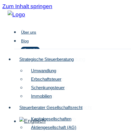
Zum Inhalt springen
Über uns
Blog
Kontakt
Strategische Steuergestaltung
Strategische Steuerberatung
Umwandlung
Umwandlung
Über uns
Erbschaftsteuer
Erbschaftsteuer
Blog
Schenkungsteuer
Schenkungsteuer
Kontakt
Immobilien
Immobilien
Steuerberater Gesellschaftsrecht
Steuerberater Gesellschaftsrecht
Kapitalgesellschaften
Kapitalgesellschaften
Aktiengesellschaft (AG)
Aktiengesellschaft (AG)