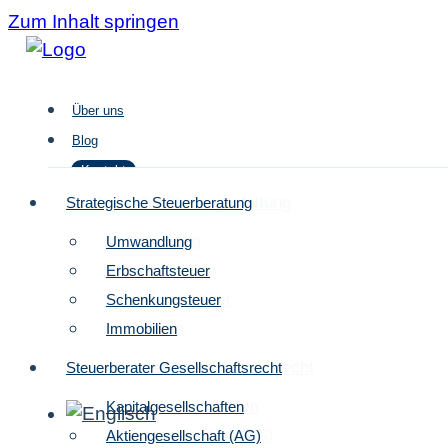
Zum Inhalt springen
Über uns
Blog
Kontakt
Strategische Steuergestaltung
Strategische Steuerberatung
Umwandlung
Umwandlung
Über uns
Erbschaftsteuer
Erbschaftsteuer
Blog
Schenkungsteuer
Schenkungsteuer
Kontakt
Immobilien
Immobilien
Steuerberater Gesellschaftsrecht
Steuerberater Gesellschaftsrecht
Kapitalgesellschaften
Kapitalgesellschaften
Aktiengesellschaft (AG)
Aktiengesellschaft (AG)