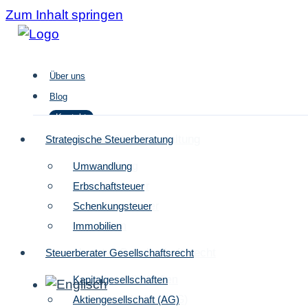
Zum Inhalt springen
Über uns
Blog
Kontakt
Strategische Steuergestaltung
Strategische Steuerberatung
Umwandlung
Umwandlung
Über uns
Erbschaftsteuer
Erbschaftsteuer
Blog
Schenkungsteuer
Schenkungsteuer
Kontakt
Immobilien
Immobilien
Steuerberater Gesellschaftsrecht
Steuerberater Gesellschaftsrecht
Kapitalgesellschaften
Kapitalgesellschaften
Aktiengesellschaft (AG)
Aktiengesellschaft (AG)