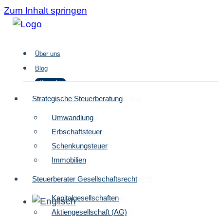
Zum Inhalt springen
Über uns
Blog
Kontakt
Strategische Steuergestaltung
Strategische Steuerberatung
Umwandlung
Umwandlung
Über uns
Erbschaftsteuer
Erbschaftsteuer
Blog
Schenkungsteuer
Schenkungsteuer
Kontakt
Immobilien
Immobilien
Steuerberater Gesellschaftsrecht
Steuerberater Gesellschaftsrecht
Kapitalgesellschaften
Kapitalgesellschaften
Aktiengesellschaft (AG)
Aktiengesellschaft (AG)