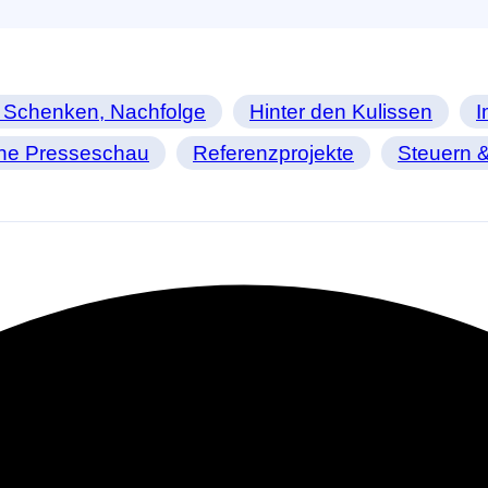
 Schenken, Nachfolge
Hinter den Kulissen
I
ine Presseschau
Referenzprojekte
Steuern &