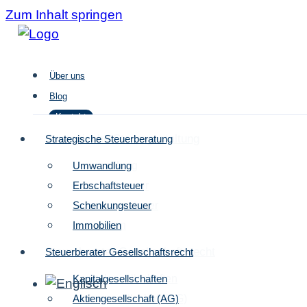
Zum Inhalt springen
Über uns
Blog
Kontakt
Strategische Steuergestaltung
Strategische Steuerberatung
Umwandlung
Umwandlung
Über uns
Erbschaftsteuer
Erbschaftsteuer
Blog
Schenkungsteuer
Schenkungsteuer
Kontakt
Immobilien
Immobilien
Steuerberater Gesellschaftsrecht
Steuerberater Gesellschaftsrecht
Kapitalgesellschaften
Kapitalgesellschaften
Aktiengesellschaft (AG)
Aktiengesellschaft (AG)