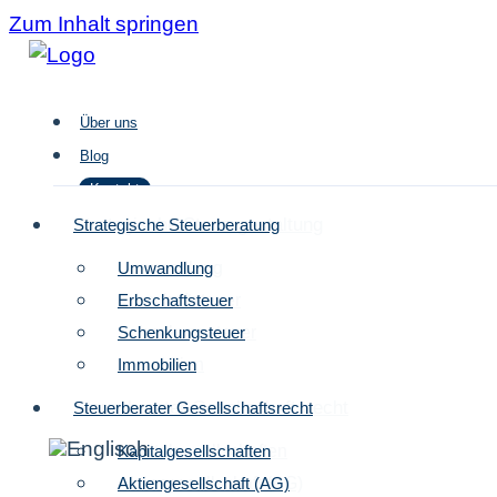
Zum Inhalt springen
Über uns
Blog
Kontakt
Strategische Steuergestaltung
Strategische Steuerberatung
Umwandlung
Umwandlung
Über uns
Erbschaftsteuer
Erbschaftsteuer
Blog
Schenkungsteuer
Schenkungsteuer
Kontakt
Immobilien
Immobilien
Steuerberater Gesellschaftsrecht
Steuerberater Gesellschaftsrecht
Kapitalgesellschaften
Kapitalgesellschaften
Aktiengesellschaft (AG)
Aktiengesellschaft (AG)