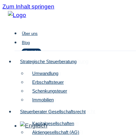
Zum Inhalt springen
Über uns
Blog
Kontakt
Strategische Steuergestaltung
Strategische Steuerberatung
Umwandlung
Umwandlung
Über uns
Erbschaftsteuer
Erbschaftsteuer
Blog
Schenkungsteuer
Schenkungsteuer
Kontakt
Immobilien
Immobilien
Steuerberater Gesellschaftsrecht
Steuerberater Gesellschaftsrecht
Kapitalgesellschaften
Kapitalgesellschaften
Aktiengesellschaft (AG)
Aktiengesellschaft (AG)