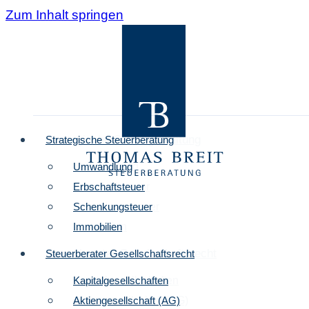
Zum Inhalt springen
Strategische Steuergestaltung
Strategische Steuerberatung
Umwandlung
Umwandlung
Erbschaftsteuer
Erbschaftsteuer
Schenkungsteuer
Schenkungsteuer
Über uns
Immobilien
Immobilien
Blog
Steuerberater Gesellschaftsrecht
Steuerberater Gesellschaftsrecht
Kontakt
Kapitalgesellschaften
Kapitalgesellschaften
Aktiengesellschaft (AG)
Aktiengesellschaft (AG)