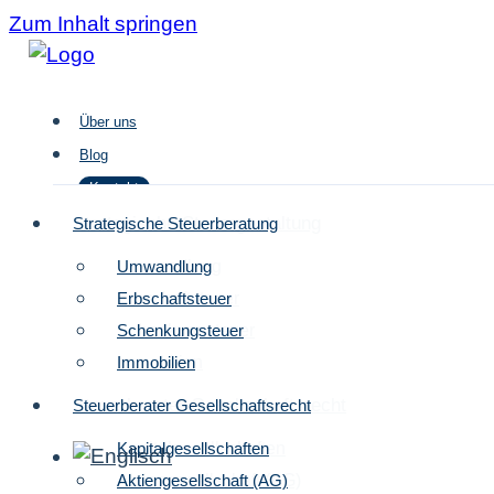
Zum Inhalt springen
Über uns
Blog
Kontakt
Strategische Steuergestaltung
Strategische Steuerberatung
Umwandlung
Umwandlung
Über uns
Erbschaftsteuer
Erbschaftsteuer
Blog
Schenkungsteuer
Schenkungsteuer
Kontakt
Immobilien
Immobilien
Steuerberater Gesellschaftsrecht
Steuerberater Gesellschaftsrecht
Kapitalgesellschaften
Kapitalgesellschaften
Aktiengesellschaft (AG)
Aktiengesellschaft (AG)