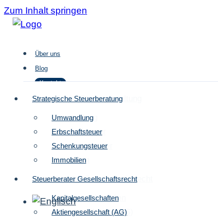
Zum Inhalt springen
Über uns
Blog
Kontakt
Strategische Steuergestaltung
Strategische Steuerberatung
Umwandlung
Umwandlung
Über uns
Erbschaftsteuer
Erbschaftsteuer
Blog
Schenkungsteuer
Schenkungsteuer
Kontakt
Immobilien
Immobilien
Steuerberater Gesellschaftsrecht
Steuerberater Gesellschaftsrecht
Kapitalgesellschaften
Kapitalgesellschaften
Aktiengesellschaft (AG)
Aktiengesellschaft (AG)