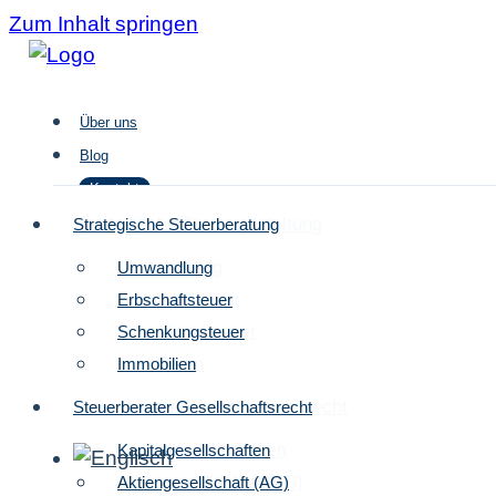
Zum Inhalt springen
Über uns
Blog
Kontakt
Strategische Steuergestaltung
Strategische Steuerberatung
Umwandlung
Umwandlung
Über uns
Erbschaftsteuer
Erbschaftsteuer
Blog
Schenkungsteuer
Schenkungsteuer
Kontakt
Immobilien
Immobilien
Steuerberater Gesellschaftsrecht
Steuerberater Gesellschaftsrecht
Kapitalgesellschaften
Kapitalgesellschaften
Aktiengesellschaft (AG)
Aktiengesellschaft (AG)