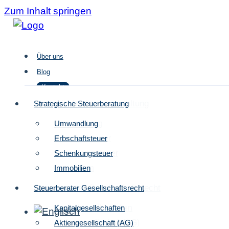
Zum Inhalt springen
Über uns
Blog
Kontakt
Strategische Steuergestaltung
Strategische Steuerberatung
Umwandlung
Umwandlung
Über uns
Erbschaftsteuer
Erbschaftsteuer
Blog
Schenkungsteuer
Schenkungsteuer
Kontakt
Immobilien
Immobilien
Steuerberater Gesellschaftsrecht
Steuerberater Gesellschaftsrecht
Kapitalgesellschaften
Kapitalgesellschaften
Aktiengesellschaft (AG)
Aktiengesellschaft (AG)