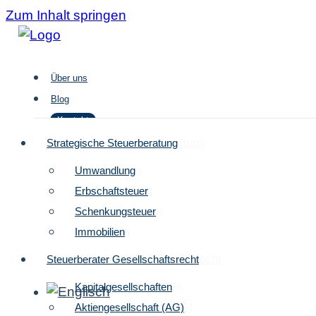
Zum Inhalt springen
Über uns
Blog
Kontakt
Strategische Steuergestaltung
Strategische Steuerberatung
Umwandlung
Umwandlung
Über uns
Erbschaftsteuer
Erbschaftsteuer
Blog
Schenkungsteuer
Schenkungsteuer
Kontakt
Immobilien
Immobilien
Steuerberater Gesellschaftsrecht
Steuerberater Gesellschaftsrecht
Kapitalgesellschaften
Kapitalgesellschaften
Aktiengesellschaft (AG)
Aktiengesellschaft (AG)