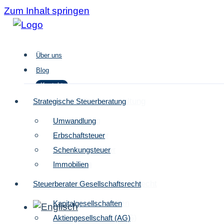
Zum Inhalt springen
Über uns
Blog
Kontakt
Strategische Steuergestaltung
Strategische Steuerberatung
Umwandlung
Umwandlung
Über uns
Erbschaftsteuer
Erbschaftsteuer
Blog
Schenkungsteuer
Schenkungsteuer
Kontakt
Immobilien
Immobilien
Steuerberater Gesellschaftsrecht
Steuerberater Gesellschaftsrecht
Kapitalgesellschaften
Kapitalgesellschaften
Aktiengesellschaft (AG)
Aktiengesellschaft (AG)