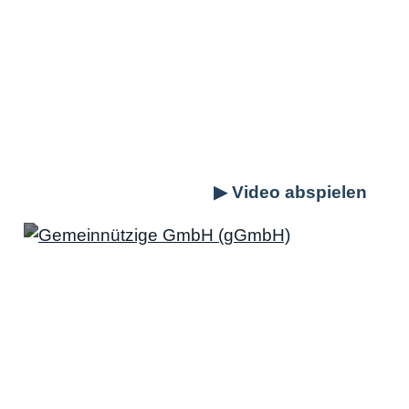
vermeiden Sie den häufigsten Fehler bei
gemeinnützigen GmbHs
Fazit: Die gemeinnützige GmbH (gGmbH
als ideales “Tool” zur langfristigen
Steuergestaltung
Sie haben weitere Fragen zur gGmbH?
Sie haben schon von der
gemeinnützigen
GmbH
(gGmbH)
gehört und Fragen sich, ob
diese Rechtsform auch für Sie als
Unternehmer interessant sein könnte?
Genießen Sie hier
Steuervorteile
oder
können Sie mögliche
Sonderregelungen
zu