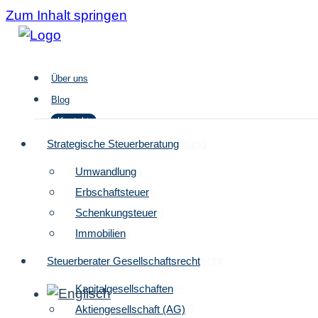
Zum Inhalt springen
Über uns
Blog
Kontakt
Strategische Steuergestaltung
Strategische Steuerberatung
Umwandlung
Umwandlung
Über uns
Erbschaftsteuer
Erbschaftsteuer
Blog
Schenkungsteuer
Schenkungsteuer
Kontakt
Immobilien
Immobilien
Steuerberater Gesellschaftsrecht
Steuerberater Gesellschaftsrecht
Kapitalgesellschaften
Kapitalgesellschaften
Aktiengesellschaft (AG)
Aktiengesellschaft (AG)